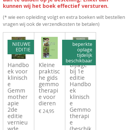
kunnen wij het boek effectief versturen.
(* wie een opleiding volgt en extra boeken wilt bestellen
vragen wij ook de verzendkosten te betalen)
NIEUWE
beperkte
EDITIE
oplage
tijdelijk
beschikbaar
Handbo
Kleine
bijlage
ek voor
praktisc
bij 1e
klinisch
he gids
editie
e
gemmo
Handbo
Gemm
therapi
ek
mother
e voor
klinisch
apie
dieren
e
2de
Gemmo
€ 24,95
editie
therapi
vernieu
e
wde
(beschik