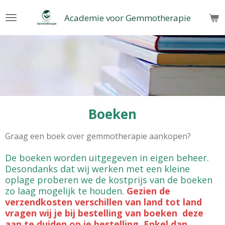
Ga
Academie voor Gemmotherapie
direct
naar
de
hoofdinhoud
Boeken
Graag een boek over gemmotherapie aankopen?
De boeken worden uitgegeven in eigen beheer.
Desondanks dat wij werken met een kleine
oplage proberen we de kostprijs van de boeken
zo laag mogelijk te houden.
Gezien de
verzendkosten verschillen van land tot land
vragen wij je bij bestelling van boeken deze
aan te duiden op je bestelling. Enkel dan