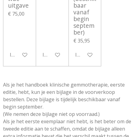
uitgave
baar
vanaf
€ 75,00
begin
septem
ber)
€ 35,95
In winkelwagen
In winkelwagen
In winkelwagen
Als je het handboek klinische gemmotherapie, eerste
editie, hebt, kun je een bijlage in de voorverkoop
bestellen. Deze bijlage is tijdelijk beschikbaar vanaf
begin september.
(We nemen deze bijlage niet op voorraad.)
Als je het eerste exemplaar niet hebt, is het beter om de
tweede editie aan te schaffen, omdat de bijlage alleen
extra informatie bevat die het verschil maakt tussen de