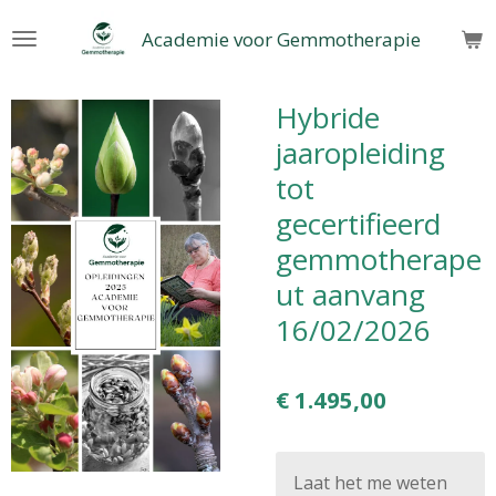
Ga
Academie voor Gemmotherapie
direct
naar
de
Hybride
hoofdinhoud
jaaropleiding
tot
gecertifieerd
gemmotherape
ut aanvang
16/02/2026
€ 1.495,00
Laat het me weten